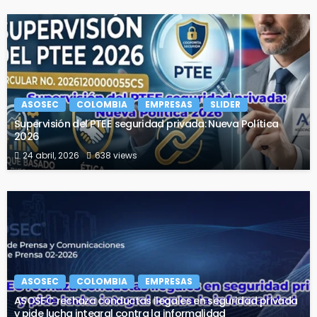
ASOSEC
COLOMBIA
EMPRESAS
SLIDER
Supervisión del PTEE seguridad privada: Nueva Política
2026
24 abril, 2026
638 views
ASOSEC
COLOMBIA
EMPRESAS
ASOSEC rechaza conductas ilegales en seguridad privada
y pide lucha integral contra la informalidad