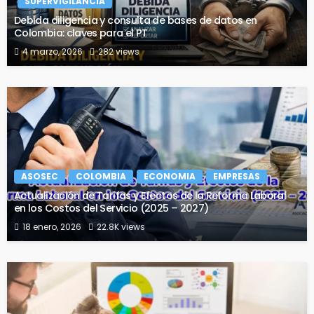
SUPERVIGILANCIA
Debida diligencia y consulta de bases de datos en
Colombia: claves para el PT
4 marzo, 2026
282 views
ASOSEC
COLOMBIA
ECONOMIA
EMPRESAS
Actualización de Tarifas y Efectos de la Reforma Laboral
en los Costos del Servicio (2025 – 2027)
18 enero, 2026
22.8K views