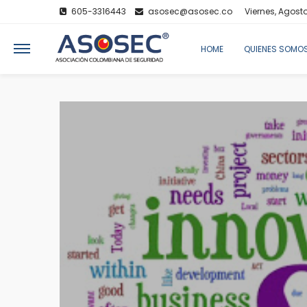
605-3316443
asosec@asosec.co
Viernes, Agosto
HOME
QUIENES SOMO