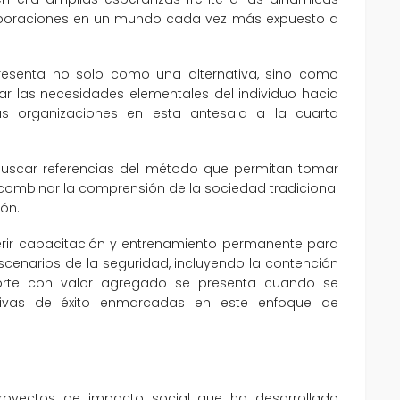
 corporaciones en un mundo cada vez más expuesto a
resenta no solo como una alternativa, sino como
ar las necesidades elementales del individuo hacia
las organizaciones en esta antesala a la cuarta
buscar referencias del método que permitan tomar
 combinar la comprensión de la sociedad tradicional
ión.
erir capacitación y entrenamiento permanente para
escenarios de la seguridad, incluyendo la contención
porte con valor agregado se presenta cuando se
ativas de éxito enmarcadas en este enfoque de
royectos de impacto social que ha desarrollado