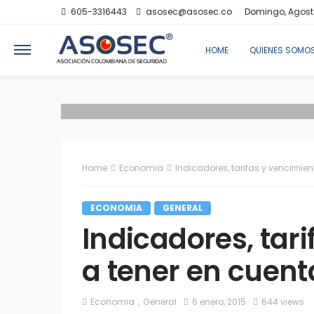
605-3316443
asosec@asosec.co
Domingo, Agost
HOME
QUIENES SOMO
Home
Economia
Indicadores, tarifas y vencimien
ECONOMIA
GENERAL
Indicadores, tar
a tener en cuent
Economia
General
6 enero, 2015
644 views