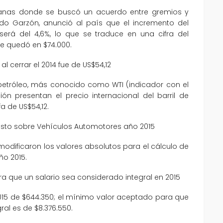
manas donde se buscó un acuerdo entre gremios y
uardo Garzón, anunció al país que el incremento del
erá del 4,6%, lo que se traduce en una cifra del
rte quedó en $74.000.
al cerrar el 2014 fue de US$54,12
 de petróleo, más conocido como WTI (indicador con el
n presentan el precio internacional del barril de
a de US$54,12.
uesto sobre Vehículos Automotores año 2015
modificaron los valores absolutos para el cálculo de
ño 2015.
ra que un salario sea considerado integral en 2015
015 de $644.350; el mínimo valor aceptado para que
al es de $8.376.550.