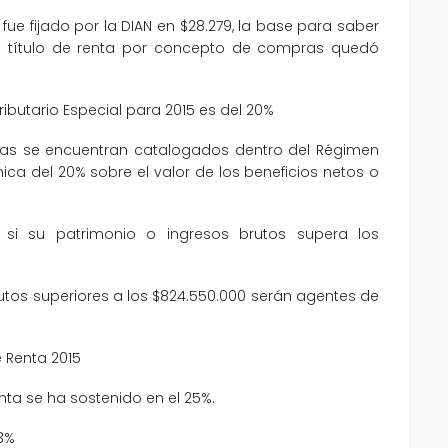
, fue fijado por la DIAN en $28.279, la base para saber
e a título de renta por concepto de compras quedó
ributario Especial para 2015 es del 20%
icas se encuentran catalogados dentro del Régimen
nica del 20% sobre el valor de los beneficios netos o
 si su patrimonio o ingresos brutos supera los
tos superiores a los $824.550.000 serán agentes de
e Renta 2015
nta se ha sostenido en el 25%.
 3%