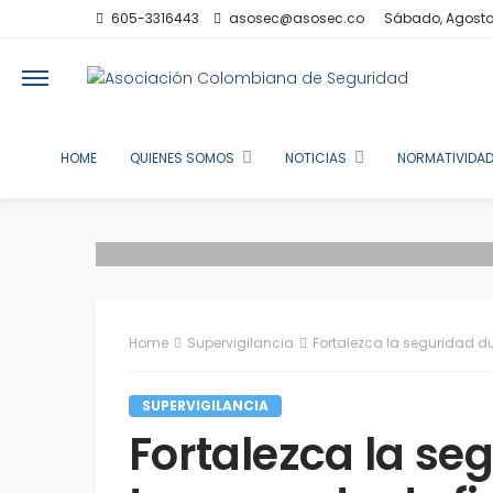
605-3316443
asosec@asosec.co
Sábado, Agosto
HOME
QUIENES SOMOS
NOTICIAS
NORMATIVIDAD
Home
Supervigilancia
Fortalezca la seguridad d
SUPERVIGILANCIA
Fortalezca la se