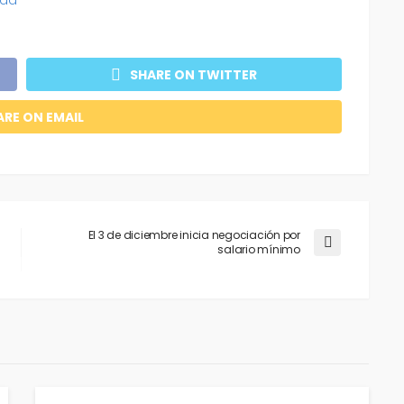
SHARE ON TWITTER
ARE ON EMAIL
El 3 de diciembre inicia negociación por
salario mínimo