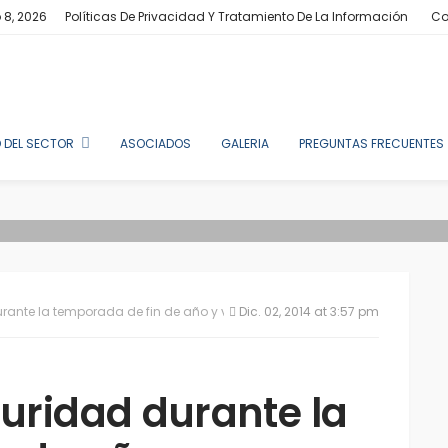
 8, 2026
Políticas De Privacidad Y Tratamiento De La Información
Co
 DEL SECTOR
ASOCIADOS
GALERIA
PREGUNTAS FRECUENTES
urante la temporada de fin de año y vacaciones
Dic. 02, 2014 at 3:57 pm
guridad durante la