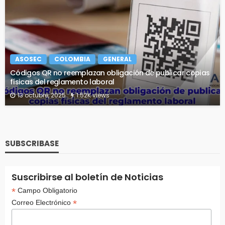
ASOSEC
COLOMBIA
GENERAL
Códigos QR no reemplazan obligación de publicar copias
físicas del reglamento laboral
13 octubre, 2025
1.52K views
SUBSCRIBASE
Suscribirse al boletín de Noticias
*
Campo Obligatorio
*
Correo Electrónico