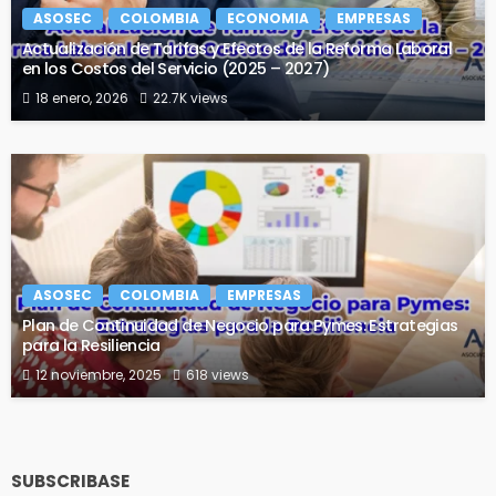
ASOSEC
COLOMBIA
ECONOMIA
EMPRESAS
Actualización de Tarifas y Efectos de la Reforma Laboral
en los Costos del Servicio (2025 – 2027)
18 enero, 2026
22.7K views
ASOSEC
COLOMBIA
EMPRESAS
Plan de Continuidad de Negocio para Pymes: Estrategias
para la Resiliencia
12 noviembre, 2025
618 views
SUBSCRIBASE