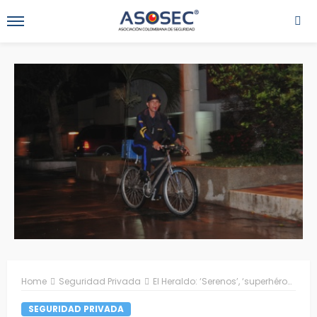
Home
Seguridad Privada
El Heraldo: ‘Serenos’, ‘superhéroes’ de silbato, bolillo, agua y café
SEGURIDAD PRIVADA