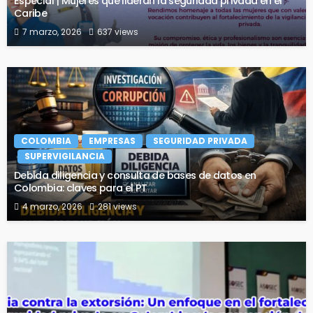
Especial | Mujeres que lideran la seguridad privada en el
Caribe
7 marzo, 2026
637 views
COLOMBIA
EMPRESAS
SEGURIDAD PRIVADA
SUPERVIGILANCIA
Debida diligencia y consulta de bases de datos en
Colombia: claves para el PT
4 marzo, 2026
281 views