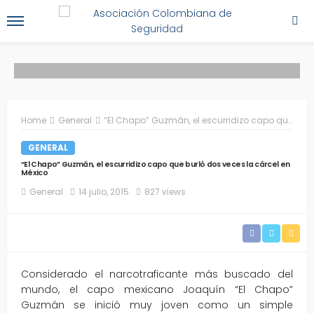
Home
General
“El Chapo” Guzmán, el escurridizo capo que burló dos veces la cárcel en México
GENERAL
“El Chapo” Guzmán, el escurridizo capo que burló dos veces la cárcel en
México
General
14 julio, 2015
827 views
Considerado el narcotraficante más buscado del
mundo, el capo mexicano Joaquín “El Chapo”
Guzmán se inició muy joven como un simple