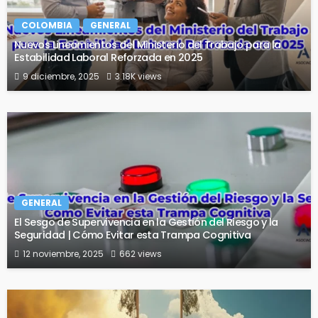
COLOMBIA
GENERAL
Nuevos Lineamientos del Ministerio del Trabajo para la
Estabilidad Laboral Reforzada en 2025
9 diciembre, 2025
3.18K views
GENERAL
El Sesgo de Supervivencia en la Gestión del Riesgo y la
Seguridad | Cómo Evitar esta Trampa Cognitiva
12 noviembre, 2025
662 views