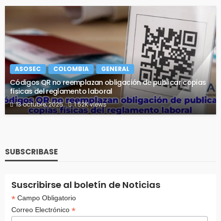
ASOSEC
COLOMBIA
GENERAL
Códigos QR no reemplazan obligación de publicar copias
físicas del reglamento laboral
13 octubre, 2025
1.52K views
SUBSCRIBASE
Suscribirse al boletín de Noticias
*
Campo Obligatorio
*
Correo Electrónico