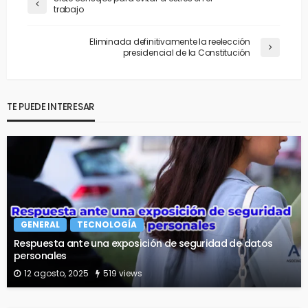
trabajo
Eliminada definitivamente la reelección
presidencial de la Constitución
TE PUEDE INTERESAR
GENERAL
TECNOLOGÍA
Respuesta ante una exposición de seguridad de datos
personales
12 agosto, 2025
519 views