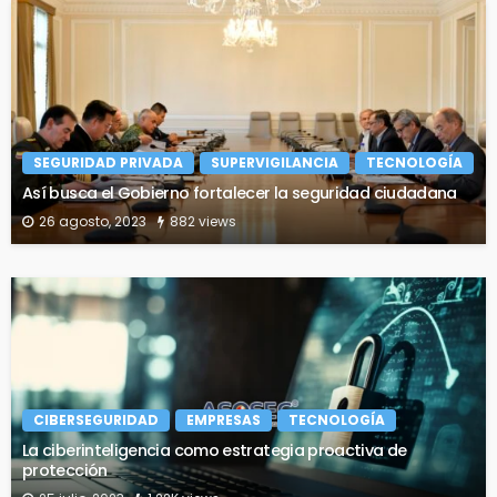
SEGURIDAD PRIVADA
SUPERVIGILANCIA
TECNOLOGÍA
Así busca el Gobierno fortalecer la seguridad ciudadana
26 agosto, 2023
882 views
CIBERSEGURIDAD
EMPRESAS
TECNOLOGÍA
La ciberinteligencia como estrategia proactiva de
protección