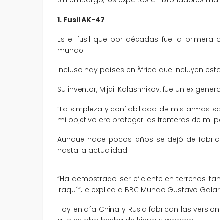
1. Fusil AK-47
Es el fusil que por décadas fue la primera o
mundo.
Incluso hay países en África que incluyen es
Su inventor, Mijail Kalashnikov, fue un ex genera
“La simpleza y confiabilidad de mis armas so
mi objetivo era proteger las fronteras de mi pa
Aunque hace pocos años se dejó de fabrica
hasta la actualidad.
“Ha demostrado ser eficiente en terrenos ta
iraquí”, le explica a BBC Mundo Gustavo Galar
Hoy en día China y Rusia fabrican las versio
que estaba hecha de hierro y madera.