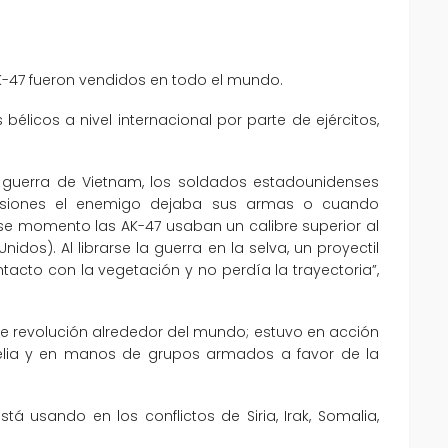
AK-47 fueron vendidos en todo el mundo.
élicos a nivel internacional por parte de ejércitos,
guerra de Vietnam, los soldados estadounidenses
rsiones el enemigo dejaba sus armas o cuando
se momento las AK-47 usaban un calibre superior al
dos). Al librarse la guerra en la selva, un proyectil
acto con la vegetación y no perdía la trayectoria”,
de revolución alrededor del mundo; estuvo en acción
elia y en manos de grupos armados a favor de la
tá usando en los conflictos de Siria, Irak, Somalia,