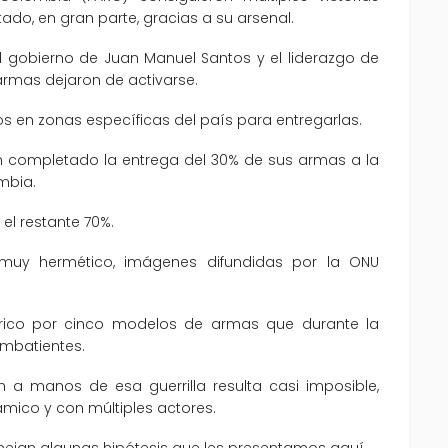
tado, en gran parte, gracias a su arsenal.
el gobierno de Juan Manuel Santos y el liderazgo de
armas dejaron de activarse.
os en zonas específicas del país para entregarlas.
an completado la entrega del 30% de sus armas a la
mbia.
el restante 70%.
uy hermético, imágenes difundidas por la ONU
rico por cinco modelos de armas que durante la
ombatientes.
 a manos de esa guerrilla resulta casi imposible,
mico y con múltiples actores.
nejan algunas hipótesis que les presentamos aquí.