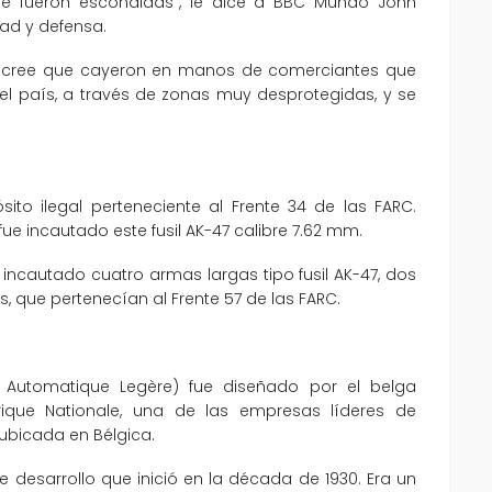
 fueron escondidas”, le dice a BBC Mundo John
dad y defensa.
 se cree que cayeron en manos de comerciantes que
del país, a través de zonas muy desprotegidas, y se
ósito ilegal perteneciente al Frente 34 de las FARC.
fue incautado este fusil AK-47 calibre 7.62 mm.
a incautado cuatro armas largas tipo fusil AK-47, dos
tos, que pertenecían al Frente 57 de las FARC.
sil Automatique Legère) fue diseñado por el belga
ique Nationale, una de las empresas líderes de
ubicada en Bélgica.
de desarrollo que inició en la década de 1930. Era un