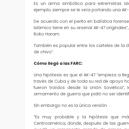
Es un arma simbólica para extremistas isl
ejemplo, siempre se le veía portando una AK-
De acuerdo con el perito en balística forens
Islámico tiene en su arsenal AK-47 originales
Boko Haram.
También es popular entre los carteles de l
de chivo”.
Cómo llegó a las FARC:
Una hipótesis es que el AK-47 “empieza a lle
través de Cuba y de toda su red de apoyo hac
fueron traídos desde la Unión Soviética”
armamento de guerra que pidió no ser identif
Sin embargo no es la única versión.
“Es muy probable y la hipótesis que m
Centroamérica, donde, después de las guerras