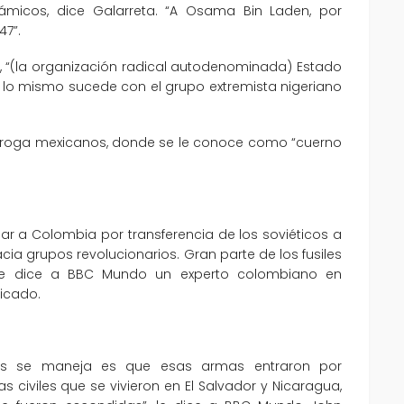
ámicos, dice Galarreta. “A Osama Bin Laden, por
47”.
e, “(la organización radical autodenominada) Estado
”, lo mismo sucede con el grupo extremista nigeriano
a droga mexicanos, donde se le conoce como “cuerno
gar a Colombia por transferencia de los soviéticos a
ia grupos revolucionarios. Gran parte de los fusiles
, le dice a BBC Mundo un experto colombiano en
icado.
ás se maneja es que esas armas entraron por
 civiles que se vivieron en El Salvador y Nicaragua,