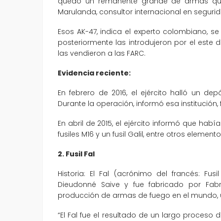
quedó un remanente grande de armas que
Marulanda, consultor internacional en seguri
Esos AK-47, indica el experto colombiano,
posteriormente las introdujeron por el este 
las vendieron a las FARC.
Evidencia reciente:
En febrero de 2016, el ejército halló un dep
Durante la operación, informó esa institución, 
En abril de 2015, el ejército informó que habí
fusiles M16 y un fusil Galil, entre otros elemen
2. Fusil Fal
Historia: El Fal (acrónimo del francés: Fu
Dieudonné Saive y fue fabricado por Fabr
producción de armas de fuego en el mundo, 
“El Fal fue el resultado de un largo proceso 