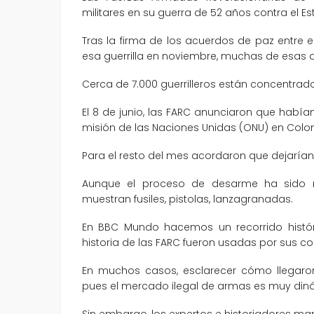
militares en su guerra de 52 años contra el Es
Tras la firma de los acuerdos de paz entre 
esa guerrilla en noviembre, muchas de esas 
Cerca de 7.000 guerrilleros están concentrad
El 8 de junio, las FARC anunciaron que habí
misión de las Naciones Unidas (ONU) en Colo
Para el resto del mes acordaron que dejarían 
Aunque el proceso de desarme ha sido m
muestran fusiles, pistolas, lanzagranadas.
En BBC Mundo hacemos un recorrido histó
historia de las FARC fueron usadas por sus c
En muchos casos, esclarecer cómo llegaron
pues el mercado ilegal de armas es muy diná
Sin embargo, los expertos e historiadores ma