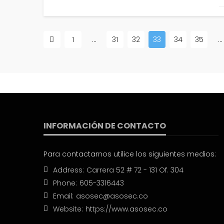
1
…
31
32
33
34
35
…
CIBERSEGURIDAD
Estudios revelan que Colombia entró a top 10
ciberataques
26 febrero, 2022
1.33K views
INFORMACIÓN DE CONTACTO
Para contactarnos utilice los siguientes medios:
Address:
Carrera 52 # 72 - 131 Of. 304
Phone:
605-3316443
Email:
asosec@asosec.co
Website:
https://www.asosec.co