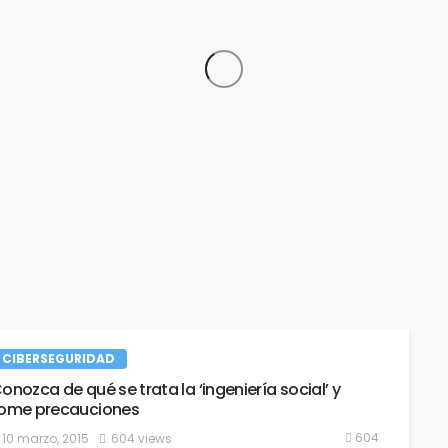
Herramienta Potencial de Apoyo
Seguridad
2 mayo, 2025
794 views
Colombia recibió 12.000 millone
os en Seguridad Privada?
intentos de ciberataques en 20
19 abril, 2024
1.14K views
CIBERSEGURIDAD
onozca de qué se trata la ‘ingeniería social’ y
ome precauciones
Ministro TIC: “Colombia será un
604
10 marzo, 2015
604 views