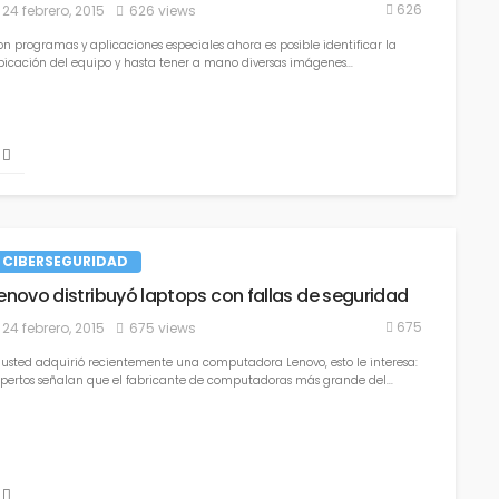
626
24 febrero, 2015
626 views
2 abril, 2022
1.3K views
on programas y aplicaciones especiales ahora es posible identificar la
bicación del equipo y hasta tener a mano diversas imágenes...
8 retos de ciberseguridad para 
empresas
CIBERSEGURIDAD
5 marzo, 2022
668 views
enovo distribuyó laptops con fallas de seguridad
675
24 febrero, 2015
675 views
i usted adquirió recientemente una computadora Lenovo, esto le interesa:
xpertos señalan que el fabricante de computadoras más grande del...
Beneficios de la gestión de víde
protección de infraestructura c