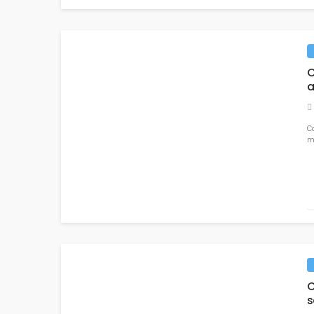
C
a
CIBERSEGURIDAD
COLOMBIA
C
me
Gobierno quiere frenar los ataques cibernético
20 mayo, 2023
770 views
C
s