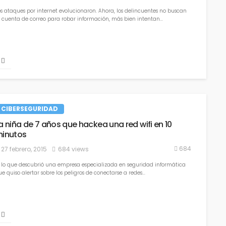
potencia en ciberseguridad”
os ataques por internet evolucionaron. Ahora, los delincuentes no buscan
15 agosto, 2023
1.06K views
a cuenta de correo para robar información, más bien intentan...
CIBERSEGURIDAD
les de niños y adolescentes
Sabes que es Smishing?
a niña de 7 años que hackea una red wifi en 10
31 julio, 2023
1.02K views
inutos
684
27 febrero, 2015
684 views
s lo que descubrió una empresa especializada en seguridad informática
e quiso alertar sobre los peligros de conectarse a redes...
Ciberataques: la otra guerra i
que libran Ucrania y Rusia