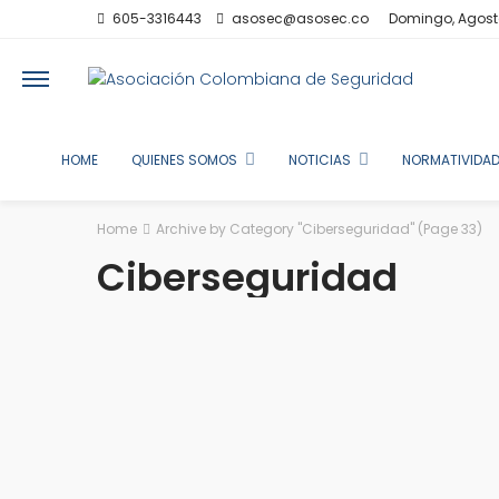
605-3316443
asosec@asosec.co
Domingo, Agost
HOME
QUIENES SOMOS
NOTICIAS
NORMATIVIDAD
Home
Archive by Category "Ciberseguridad"
(Page 33)
Ciberseguridad