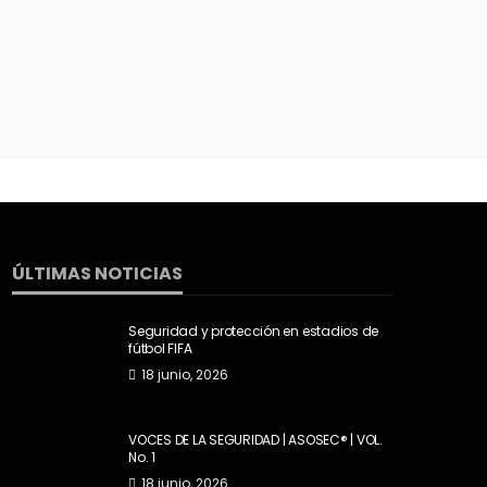
5 febrero, 2022
1.03K views
ing y
Riesgos de seguridad y privacidad de los
‘wearables’
11 diciembre, 2021
1.8K views
ÚLTIMAS NOTICIAS
Seguridad y protección en estadios de
fútbol FIFA
18 junio, 2026
VOCES DE LA SEGURIDAD | ASOSEC® | VOL.
No. 1
18 junio, 2026