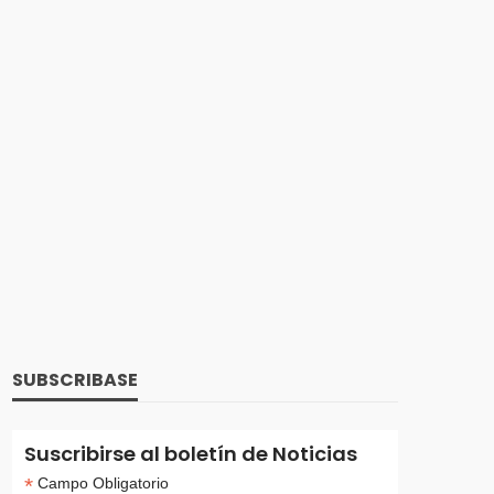
 a la
Falla de Microsoft, así afectó a
Colombia, según el Ministerio TIC
26 julio, 2024
797 views
s de
23
Ley de la Inteligencia Artificial – IA
19 enero, 2024
1.26K views
SUBSCRIBASE
Suscribirse al boletín de Noticias
a
Lo Obvio en la Construcción de la
*
Campo Obligatorio