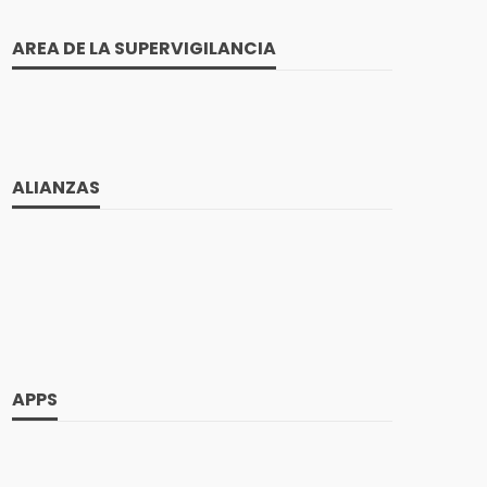
20 enero, 2023
1.1K views
AREA DE LA SUPERVIGILANCIA
ALIANZAS
Ciberinteligencia aeroespacial:
, puede
fundamental para la prevención de
seguridad
21 mayo, 2022
723 views
APPS
¿Cómo ganar competitividad
adana en
empresarial a través de sus sistemas de
videovigilancia?