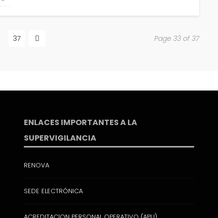
12 febrero, 2022
707 views
37
Page 33 of 37
 de países con más
¿En qué consiste el ataque Bait
cómo protegerse?
18 diciembre, 2021
1.01K views
ENLACES IMPORTANTES A LA
SUPERVIGILANCIA
RENOVA
SEDE ELECTRÓNICA
ACREDITACION PERSONAL OPERATIVO (APU)