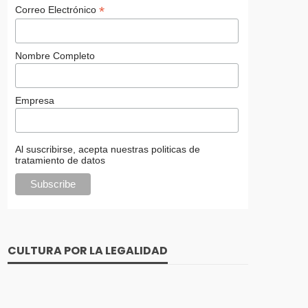
Cultura en Ciberseguridad
*
Correo Electrónico
8 agosto, 2023
902 views
Nombre Completo
Empresa
La ciberinteligencia como estrategia
Al suscribirse, acepta nuestras politicas de
proactiva de protección
tratamiento de datos
25 julio, 2023
1.22K views
CULTURA POR LA LEGALIDAD
nclemente
La Inteligencia Artificial marcará el
futuro de la videovigilancia