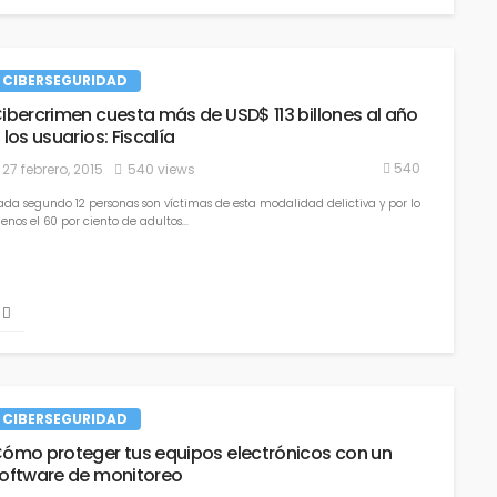
20 abril, 2023
832 views
CIBERSEGURIDAD
ibercrimen cuesta más de USD$ 113 billones al año
 los usuarios: Fiscalía
540
27 febrero, 2015
540 views
ada segundo 12 personas son víctimas de esta modalidad delictiva y por lo
Mundial de Qatar 2022: cuidado
nos el 60 por ciento de adultos...
s en el país
ser ‘phishing’
16 noviembre, 2022
884 views
CIBERSEGURIDAD
ómo proteger tus equipos electrónicos con un
Tendencias de seguridad ciud
oftware de monitoreo
Colombia: Dane