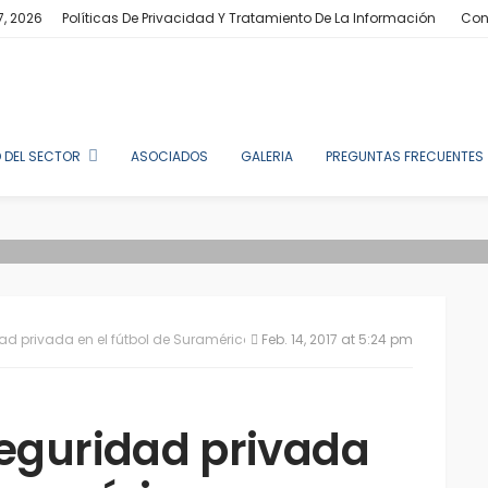
7, 2026
Políticas De Privacidad Y Tratamiento De La Información
Con
 DEL SECTOR
ASOCIADOS
GALERIA
PREGUNTAS FRECUENTES
ad privada en el fútbol de Suramérica
Feb. 14, 2017 at 5:24 pm
seguridad privada