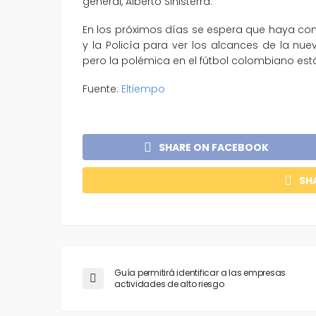
general, Alberto Sinisterra.
En los próximos días se espera que haya conver
y la Policía para ver los alcances de la nu
pero la polémica en el fútbol colombiano est
Fuente:
Eltiempo
SHARE ON FACEBOOK
SH
Guía permitirá identificar a las empresas
actividades de alto riesgo