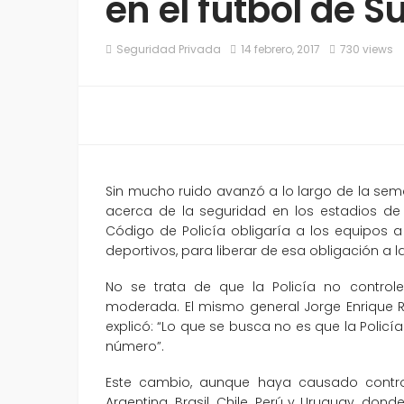
en el fútbol de 
Seguridad Privada
14 febrero, 2017
730 views
Sin mucho ruido avanzó a lo largo de la se
acerca de la seguridad en los estadios de 
Código de Policía obligaría a los equipos 
deportivos, para liberar de esa obligación a la 
No se trata de que la Policía no control
moderada. El mismo general Jorge Enrique R
explicó: “Lo que se busca no es que la Policía
número”.
Este cambio, aunque haya causado controv
Argentina, Brasil, Chile, Perú y Uruguay, do