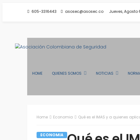
605-3316443
asosec@asosec.co
Jueves, Agosto 
HOME
QUIENES SOMOS
NOTICIAS
NORMA
Home
Economia
Qué es el IMAS y a quienes aplic
Qué es el I
ECONOMIA