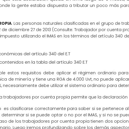
donde la gente estaba dispuesta a tributar un poco más par
ROPIA
. Las personas naturales clasificadas en el grupo de tr
032 de diciembre 27 de 2013 (Consulte: Trabajador por cuenta p
impuesto utilizando el IMAS en los términos del artículo 340 de
conómicas del artículo 340 del E.T
ontenidos en la tabla del artículo 340 E.T
le estos requisitos debe aplicar el régimen ordinario para
ica de minería y tiene una RGA de 4.000 Uvt, no puede aplicar
IMAS, necesariamente debe utilizar el sistema ordinario para det
ra trabajadores por cuenta propia permite que la declaración 
to es clasificarse correctamente para saber si se pertenece 
determinar si se puede optar o no por el IMAS, y si no se pu
 el caso de los trabajadores por cuenta propia tienen dos opcio
rdinario. Luego iremos profundizando sobre los demás aspecto