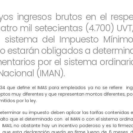
os ingresos brutos en el respe
uatro mil setecientas (4.700) UV
l sistema del Impuesto Mínimo 
no estarán obligados a determin
ntarios por el sistema ordinari
Nacional (IMAN).
334 que define el IMAS para empleados ya no se refiere ingre
nceptos muy diferentes y que representan montos diferentes, por
tidos por la ley.
rminar su impuesto deben aplicar las tarifas contenidas en el
lto que el determinado con el IMAN o con el sistema ordina
MAS, no obstante hay un incentivo poderoso y es la firmeza 
lece que esta declaración queda en firme luego de 6 meses,