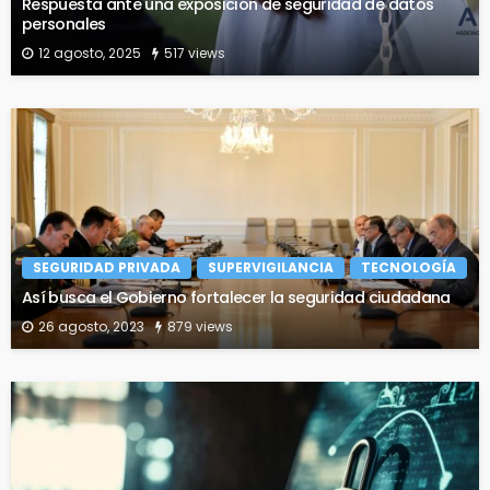
Respuesta ante una exposición de seguridad de datos
personales
12 agosto, 2025
517 views
SEGURIDAD PRIVADA
SUPERVIGILANCIA
TECNOLOGÍA
Así busca el Gobierno fortalecer la seguridad ciudadana
26 agosto, 2023
879 views