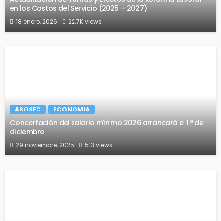
en los Costos del Servicio (2025 – 2027)
18 enero, 2026
22.7K views
ASOSEC
ECONOMIA
Concertación del salario mínimo 2026 arrancará el 1.° de
diciembre
29 noviembre, 2025
513 views