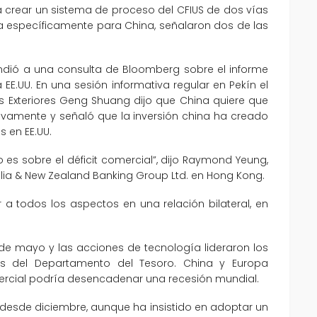
 crear un sistema de proceso del CFIUS de dos vías
ía específicamente para China, señalaron dos de las
ondió a una consulta de Bloomberg sobre el informe
 EE.UU. En una sesión informativa regular en Pekín el
nes Exteriores Geng Shuang dijo que China quiere que
etivamente y señaló que la inversión china ha creado
 en EE.UU.
 es sobre el déficit comercial”, dijo Raymond Yeung,
lia & New Zealand Banking Group Ltd. en Hong Kong.
 a todos los aspectos en una relación bilateral, en
sde mayo y las acciones de tecnología lideraron los
es del Departamento del Tesoro. China y Europa
mercial podría desencadenar una recesión mundial.
desde diciembre, aunque ha insistido en adoptar un