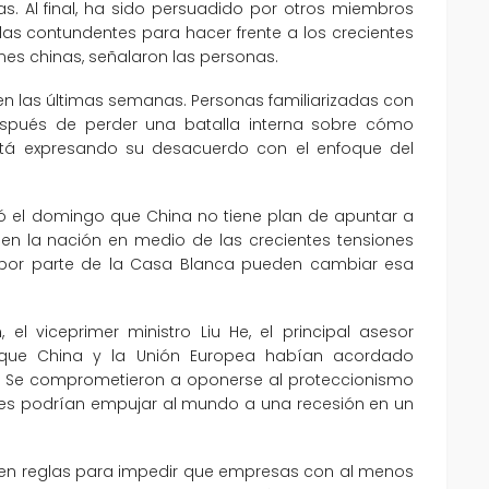
s. Al final, ha sido persuadido por otros miembros
das contundentes para hacer frente a los crecientes
nes chinas, señalaron las personas.
o en las últimas semanas. Personas familiarizadas con
spués de perder una batalla interna sobre cómo
stá expresando su desacuerdo con el enfoque del
mó el domingo que China no tiene plan de apuntar a
n la nación en medio de las crecientes tensiones
 por parte de la Casa Blanca pueden cambiar esa
 el viceprimer ministro Liu He, el principal asesor
o que China y la Unión Europea habían acordado
al. Se comprometieron a oponerse al proteccionismo
ones podrían empujar al mundo a una recesión en un
 en reglas para impedir que empresas con al menos