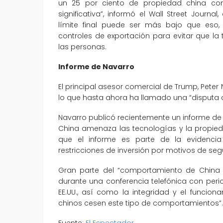
un 25 por ciento de propiedad china com
significativa”, informó el Wall Street Journa
límite final puede ser más bajo que eso,
controles de exportación para evitar que la 
las personas.
Informe de Navarro
El principal asesor comercial de Trump, Pete
lo que hasta ahora ha llamado una “disputa 
Navarro publicó recientemente un informe d
China amenaza las tecnologías y la propieda
que el informe es parte de la evidencia 
restricciones de inversión por motivos de s
Gran parte del “comportamiento de China c
durante una conferencia telefónica con perio
EE.UU., así como la integridad y el funci
chinos cesen este tipo de comportamientos”.
Fuente:
El Espectador.