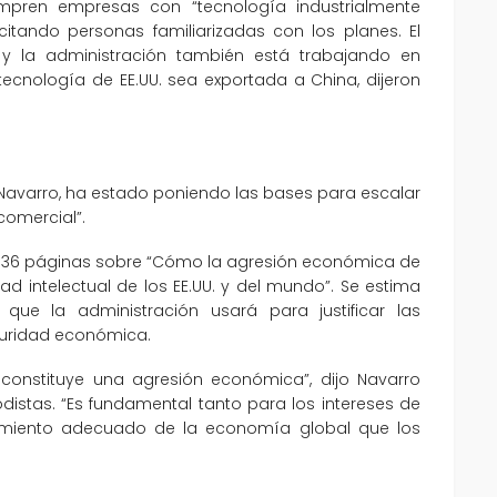
pren empresas con “tecnología industrialmente
l, citando personas familiarizadas con los planes. El
 y la administración también está trabajando en
tecnología de EE.UU. sea exportada a China, dijeron
r Navarro, ha estado poniendo las bases para escalar
comercial”.
e 36 páginas sobre “Cómo la agresión económica de
d intelectual de los EE.UU. y del mundo”. Se estima
que la administración usará para justificar las
eguridad económica.
onstituye una agresión económica”, dijo Navarro
distas. “Es fundamental tanto para los intereses de
onamiento adecuado de la economía global que los