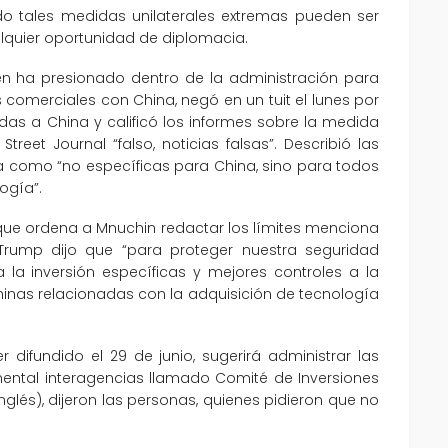
do tales medidas unilaterales extremas pueden ser
lquier oportunidad de diplomacia.
uien ha presionado dentro de la administración para
 comerciales con China, negó en un tuit el lunes por
das a China y calificó los informes sobre la medida
eet Journal “falso, noticias falsas”. Describió las
a como “no específicas para China, sino para todos
ogía”.
que ordena a Mnuchin redactar los límites menciona
Trump dijo que “para proteger nuestra seguridad
a la inversión específicas y mejores controles a la
hinas relacionadas con la adquisición de tecnología
difundido el 29 de junio, sugerirá administrar las
mental interagencias llamado Comité de Inversiones
 inglés), dijeron las personas, quienes pidieron que no