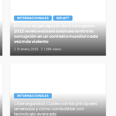
INTERNACIONALES
SIPLAFT
El índice de percepción de la corrupción
2022 revela escasos avances contra la
corrupción en un contexto mundial cada
vez más violento
31 enero, 2023
1.29K views
INTERNACIONALES
Ciberseguridad: Cuáles son las principales
amenazas y cómo combatirlas con
tecnología avanzada