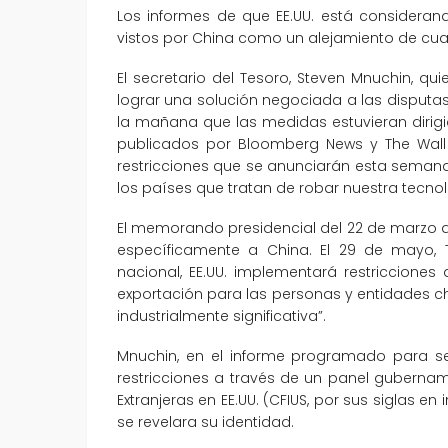
Los informes de que EE.UU. está consideran
vistos por China como un alejamiento de cua
El secretario del Tesoro, Steven Mnuchin, q
lograr una solución negociada a las disputas
la mañana que las medidas estuvieran dirigi
publicados por Bloomberg News y The Wall Str
restricciones que se anunciarán esta seman
los países que tratan de robar nuestra tecnol
El memorando presidencial del 22 de marzo 
específicamente a China. El 29 de mayo, 
nacional, EE.UU. implementará restricciones 
exportación para las personas y entidades c
industrialmente significativa”.
Mnuchin, en el informe programado para ser 
restricciones a través de un panel guberna
Extranjeras en EE.UU. (CFIUS, por sus siglas en
se revelara su identidad.